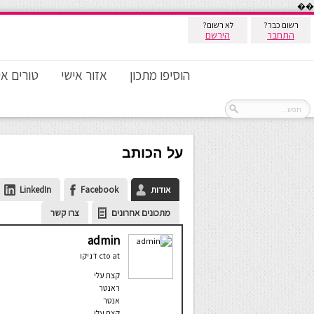
��
רשום כבר?
לא רשום?
התחבר
הירשם
הוסיפו מתכון
אזור אישי
טורים אי
על הכותב
אודות
Facebook
LinkedIn
מתכונים אחרונים
צרו קשר
admin
at
cto
דניקו
קצת עלי
ראנטר
אנטר
קצת עלי