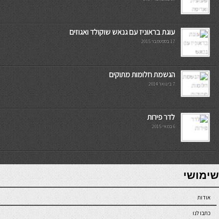
עוגת בראוניז עם גנאש שוקולד ואגוזים
17 בספטמבר 2015
הגשמת חלומות מתוקים
7 בינואר 2014
לדר פירות
6 במאי 2015
7slots
seriöse online casinos österreich
שימושי
אודות
כתבו לנו