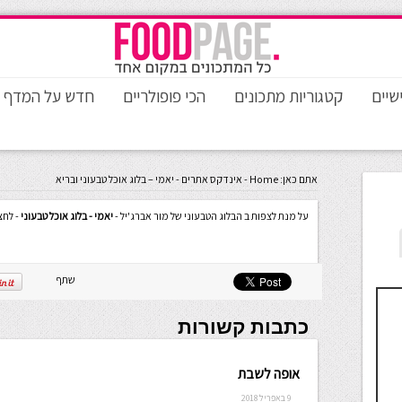
שיים
קטגוריות מתכונים
הכי פופולריים
חדש על המדף
אתם כאן:
Home
-
אינדקס אתרים
-
יאמי – בלוג אוכל טבעוני ובריא
על מנת לצפות ב הבלוג הטבעוני של מור אברג'יל -
יאמי - בלוג אוכל טבעוני
- לחצ
שתף
כתבות קשורות
אופה לשבת
9 באפריל 2018