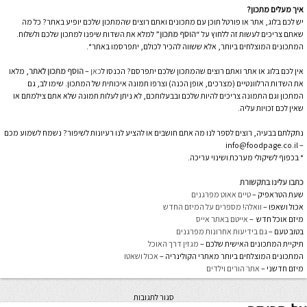
איך מעלים מתכון?
יש לכם בלוג, אתר או פורטל תוכן עם מתכונים ואתם רוצים שהמתכון שלכם יופיע באתר? כל מה
שאתם צריכים לעשות זה ללחוץ על “
הוסף מתכון
” למלא את השדות שיפנו למתכון שלכם ולשלוח.
המתכונים המוצלחים ביותר, אלא ששווה להכיר לכולם, יתפרסמו באתר*.
אין לכם בלוג או אתר ואתם רוצים שהמתכון שלכם יתפרסם? הכנסו ל
כאן
–
הוסף מתכון לאתר
, מלאו
את השדות הרלוונטיים (מצרכים, אופן הכנה) וצרפו תמונה איכותית של המתכון. שימו לב, גם
המתכון וגם התמונה צריכים להיות שלכם ובבעלותכם, לא ניתן לעלות תמונה שלא אתם צילמתם או
שאין לכם זכויות עליה.
נתקלתם בבעיה, רוצים לספר לנו מה אתם חושבים או להציע לנו רעיונות לשיפור? נשמח לשמוע מכם
– info@foodpage.co.il
* בכפוף לשיקולי מערכת ושינוי עריכה.
כתבו עלינו בתקשורת
שעת הטראפיק –
טיים אאוט מפרגנים
אכול ושאפו –
וואלה! מספרים על המיזם החדש
מיזם אוכל חדש –
אייטם באתר אייס
בטוב טעם –
גם בידיעות אחרונות מפרגנים
תיקיית המתכונים האישית שלכם –
מגזין דרך האוכל
המתכונים המוצלחים ביותר מאתרי הקולינריה –
אכול ושאטו
מיזם חדשני –
אתר הורים וילדים
סגור לתגובות