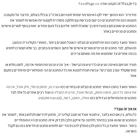
בדיוק בגלל זה הקמנו את
FoodPage.co.il
פודפייג’ הוא המשך ישיר לקו האינטרנטי שמתרחש היום בארה”ב ובכלל בעולם, מדובר על מקום בו
תמצאו הפניות למתכונים הכי טובים ברשת עם חלוקה מסודרת לקטגוריות ואפשרות לשמור את
המתכונים שאהבתם במועדפים כך שתוכלו לחזור אליהם בכל פעם מחדש. זאת בנוסף לטורים אישיים
ומתכונים פנימיים באתר.
האתר מאגד בתוכו הפניות למתכונים מבלוגי האוכל הטובים ביותר, מאתרי הקולינריה וכמובן
מהעולם, לצד מתכונים פנימיים וטורים אישיים של מיטב השפים והכתבים, כך שלא תצטרכו לחפש
בכמה אתרים עד שתמצאו את מה שאתם צריכים.
תמיד תהיתם מאיפה מגיעים כל רעיונות הבישול – איך מכינים מניפת תפוחי אדמה, לחם נתלש או
מוס שוקולד עם 2 מצרכים? עכשיו תוכלו למצוא את כל המתכונים הכי פופולאריים ומיוחדים במקום
אחד.
האתר מאגד בתוכו האתר מתכונים מבלוגים נבחרים כמו
עוגיו.נט
,
מתוקים שלי
,
תיק אוכל
,
אז מה
את עושה כל היום
,
משהו מתוק
,
מבשל ואוכל
,
אדונית התבלינים
ועוד רבים אחרים כל אלה לצד
מתכונים מהפורטלים הגדולים כמו
וואלה
,
מאקו
,
רשת
,
nana10
ו
אקסנט
.
אז איך זה עובד?
כל גולש, בין אם הוא בלוגר, עיתונאי אוכל או חובב קולינריה, מוזמן להירשם ולגלוש באתר, לשמור את
המתכונים שהוא אהב במיוחד (לחיצה על אייקון הלב) ולבדוק איזה מתכונים היו הפופולריים
ביותר. האתר מתעדכן כל הזמן ולכן מומלץ להכנס מדי יום ולחפש מתכונים חדשים כמו גם לקבל
השראה.