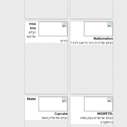
miss
biss
הבלוג
של מאי
Matkonation
הירש
הבלוג של דניה ויינר ודיאנה לינדר
Mister
Cupcake
MISSPETEL
הבלוג של שרית נובק וסתיו
הבלוג של אלירן מאור
גרושקביץ