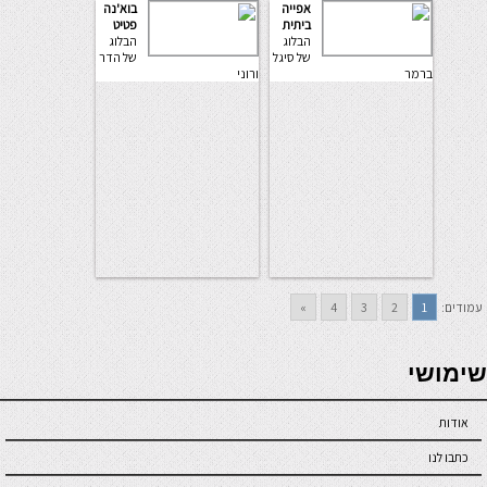
אפייה
בוא'נה
ביתית
פטיט
הבלוג
הבלוג
של סיגל
של הדר
ברמר
ורוני
עמודים:
1
2
3
4
»
seriöse online casinos österreich
שימושי
אודות
כתבו לנו