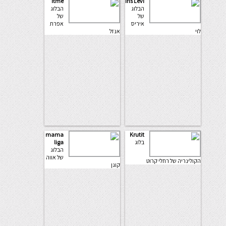
itme
Iris Levi
הבלוג
הבלוג
של
של
איריס
אפרת
לוי
אנזל
mama
Krutit
בלוג
liga
הבלוג
של אווה
הקולינריה של רחלי קרוט
קוגן