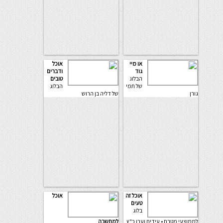
או מיי
אוכל
גוד
ודברים
הבלוג
טובים
של תמי
הבלוג
גורן
של דליה בן הרוש
אוכל זה
אוכל
טעים
בלוג
לממוצעי מטבח • עידית וערן כ"ץ
למחשבה