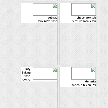
culinati
chocolate / salt
הבלוג של טל סיון-צפורין
הבלוג של נתי מורל
Easy
Baking
הבלוג
של מיטל
desserits
בלוג הקינוחים של ריטה