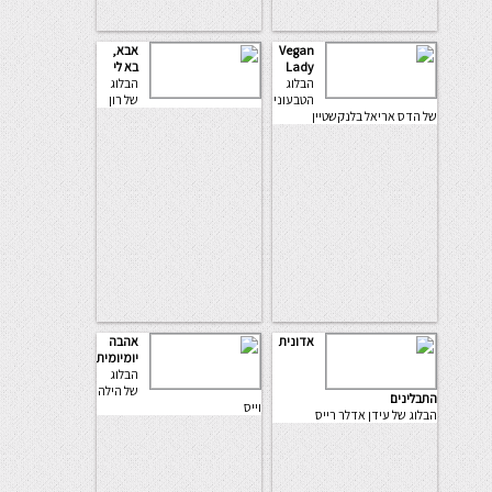
Vegan
אבא,
Lady
בא לי
הבלוג
הבלוג
הטבעוני
של רון
של הדס אריאל בלנקשטיין
אדונית
אהבה
יומיומית
הבלוג
של הילה
התבלינים
וייס
הבלוג של עידן אדלר רייס