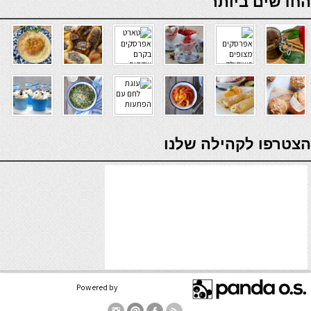
החדשים ביותר
19 באפריל 2018
#49079
19 באפריל 2018
#49020
מיני תפוחי אדמה בתנור
סלט עדשים בורגול וירוקים
verde casino
הצטרפו לקהילה שלנו
17 באפריל 2018
#30478
17 באפריל 2018
#49018
קיש בטטה, תרד וגבינות
חציל קלוי בתנור – שתי
אפשרויות הגשה
Powered by