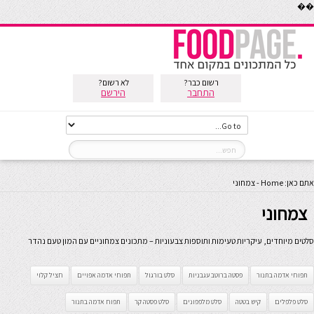
��
רשום כבר?
לא רשום?
התחבר
הירשם
אתם כאן:
Home
-
צמחוני
צמחוני
סלטים מיוחדים, עיקריות טעימות ותוספות צבעוניות – מתכונים צמחוניים עם המון טעם נהדר
תפוחי אדמה בתנור
פסטה ברוטב עגבניות
סלט בורגול
תפוחי אדמה אפויים
חציל קלוי
סלט פלפלים
קיש בטטה
סלט מלפפונים
סלט פסטה קר
תפוח אדמה בתנור