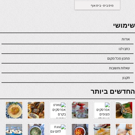
מיס ביס - ביס אוף
קייק
seriöse online casinos österreich
שימושי
אודות
כתבו לנו
מתכון מכל מקום
שאלות ותשובות
תקנון
online casino
החדשים ביותר