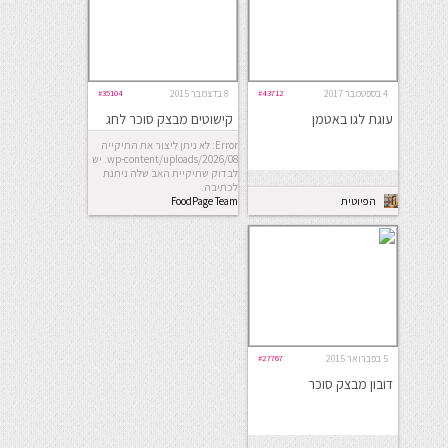
4 בספטמבר 2017
#43712
8 בדצמבר 2015
#35104
עוגת לגו באטמן
קישוטים מבצק סוכר לחג
חנוכה
Error: לא ניתן ליצור את התיקייה
wp-content/uploads/2026/08. יש
לבדוק שתיקיית האב שלה ניתנת
לכתיבה.
הפיוטית
FoodPage Team
5 בפברואר 2015
#27767
דובון מבצק סוכר