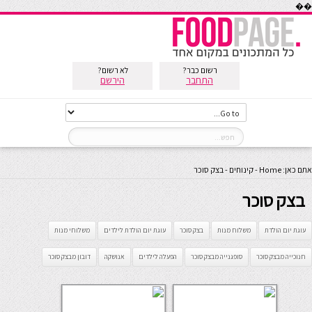
��
רשום כבר?
לא רשום?
התחבר
הירשם
אתם כאן:
Home
-
קינוחים
-
בצק סוכר
בצק סוכר
עוגת יום הולדת
משלוח מנות
בצק סוכר
עוגת יום הולדת לילדים
משלוחי מנות
חנוכייה מבצק סוכר
סופגנייה מבצק סוכר
הפעלה לילדים
אנושקה
דובון מבצק סוכר