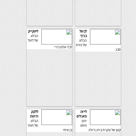
לבשל
ליטקייק
בכיף
הבלוג
הבלוג
של ליטל
של פזית
לבל-אלפנדרי
סבג
לייזה
ללקק
פאנלים
ת'תות
יומן
הבלוג
מסע
של תותי
קטן של עקרת בית גדולה
בן איתי