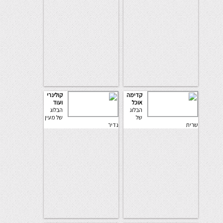
קדימה
קולינרי
אוכל
ועוד
הבלוג
הבלוג
של
של מעין
שרית
נדיר