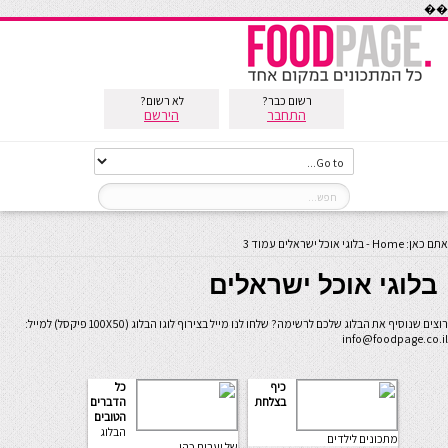
��
רשום כבר?
לא רשום?
התחבר
הירשם
אתם כאן:
Home
-
בלוגי אוכל ישראלים
עמוד 3
בלוגי אוכל ישראלים
רוצים שנוסיף את הבלוג שלכם לרשימה? שלחו לנו מייל בצירוף לוגו הבלוג (100X50 פיקסל) למייל:
info@foodpage.co.il
כיף
כל
בצלחת
הדברים
הטובים
הבלוג
מתכונים לילדים
של יערית כהן