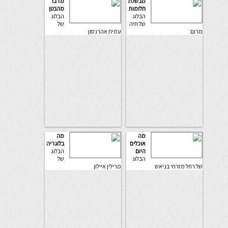
מבשלת
מדבר
חלומות
מהבטן
הבלוג
הבלוג
של חיה
של
מרום
עמית אהרנסון
מה
מה
אוכלים
בלוגריה
היום
הבלוג
הבלוג
של
של רחל מזרחי בניאש
מרילין איילון