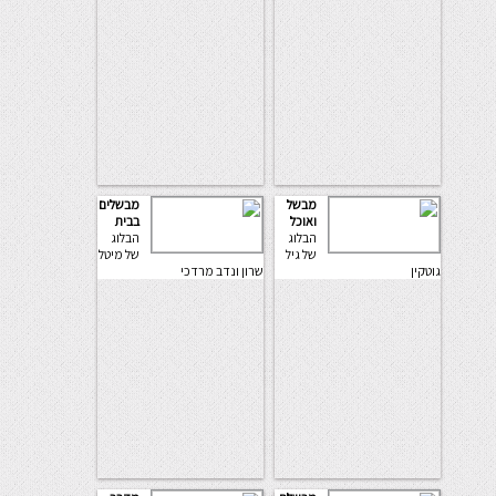
מבשל
מבשלים
ואוכל
בבית
הבלוג
הבלוג
של גיל
של מיטל
גוטקין
שרון ונדב מרדכי