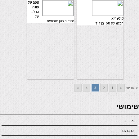
קסם של
עוגה
הבלוג
של
קולינריא
יהודית כהן מורחיים
הבלוג של תמי בן דוד
עמודים:
«
1
2
3
4
»
seriöse online casinos österreich
שימושי
אודות
כתבו לנו