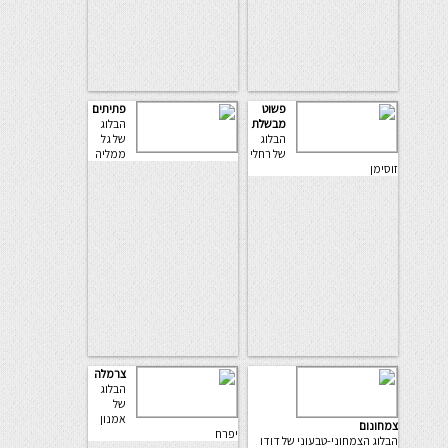
פשוט
פתיתים
מבשלת
הבלוג
הבלוג
של גל
של רחלי
ממליה
זוסימן
צרמלה
הבלוג
של
אמנון
צמחונום
יפרח
הבלוג הצמחוני-טבעוני של דודו