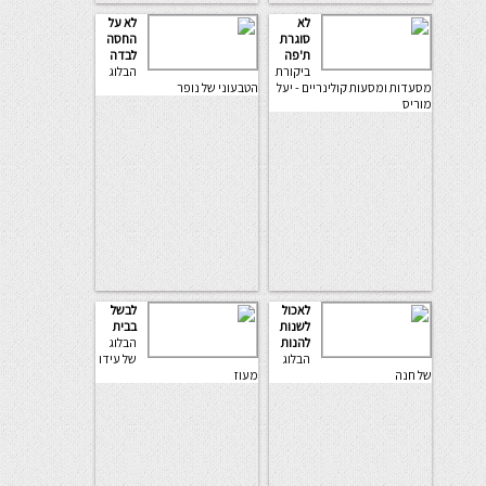
לא
לא על
סוגרת
החסה
ת'פה
לבדה
ביקורת
הבלוג
מסעדות ומסעות קולינריים - יעל
הטבעוני של נופר
מוריס
לאכול
לבשל
לשנות
בבית
להנות
הבלוג
הבלוג
של עידו
של חנה
מעוז