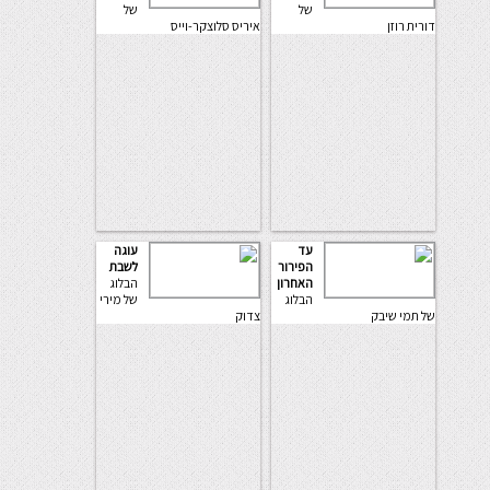
של
של
דורית רוזן
איריס סלוצקר-וייס
עד
עוגה
הפירור
לשבת
האחרון
הבלוג
הבלוג
של מירי
של תמי שיבק
צדוק