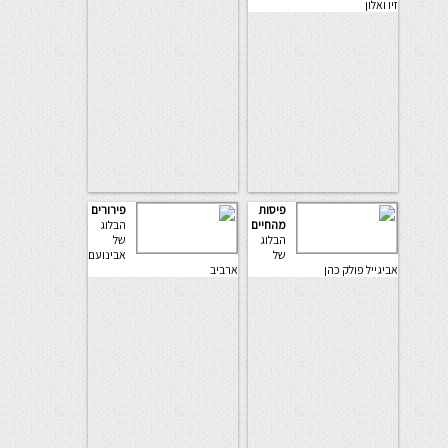
זיו ואלון
פיסות
פירורים
מהחיים
הבלוג
הבלוג
של
של
אבינועם
אביגייל פולק כהן
ארביב