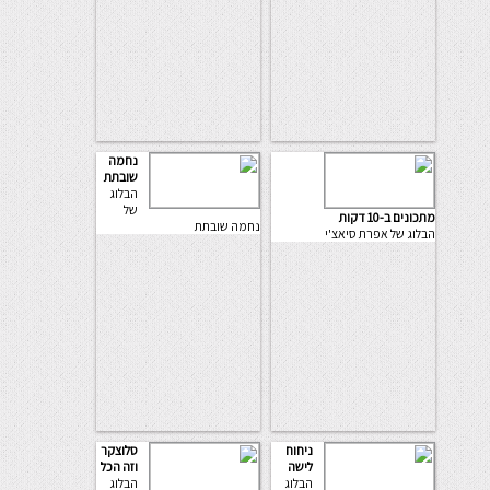
נחמה
שובתת
הבלוג
של
מתכונים ב-10 דקות
נחמה שובתת
הבלוג של אפרת סיאצ'י
ניחוח
סלוצקר
לישה
וזה הכל
הבלוג
הבלוג