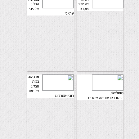
של יונית
הבלוג
צוקרמן
של ליהי
עראסי
מרגישה
בבית
הבלוג
של נועה
מפולפלת
רובין-סטרלינג
הבלוג הטבעוני של שמרית