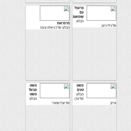
פרעצל
עם
שומשום
הבלוג
פרפראות
של גילי ניצן
הבלוג של דניאלה ונעה
פשוט
פשוט
טעים
מבשל
הבלוג
פשוט
של ערן
הבלוג
אייזן
של יובל שחורי