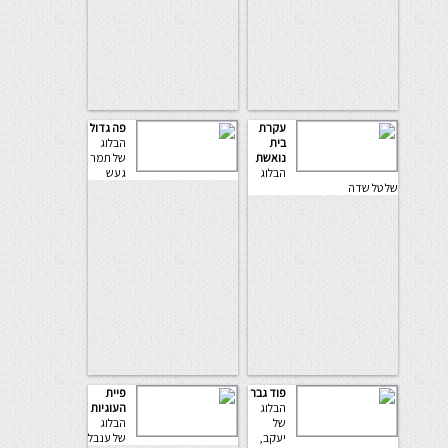
עקרת
פה גדול
בית
הבלוג
נואשת
של תמר
הבלוג
געש
של טל שדה
פוד גבר
פיית
הבלוג
העוגיות
של
הבלוג
יעקב,
של ענבל