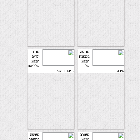
מנוסה
מנת
במטבח
ילדים
הבלוג
הבלוג
של
של ליאת
שירה
בן יהודה-לביד
מעורב
מעשה
הבלוג
במאפה