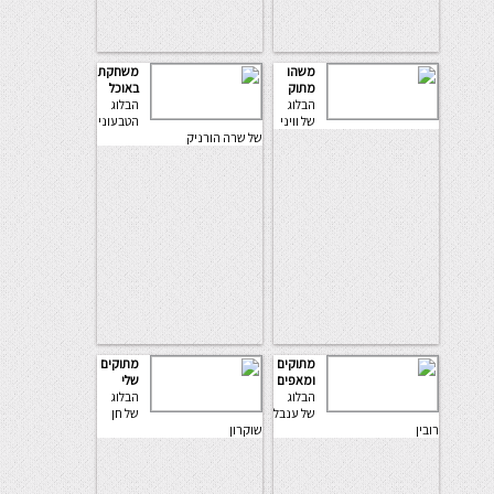
משהו
משחקת
מתוק
באוכל
הבלוג
הבלוג
של וויני
הטבעוני
של שרה הורניק
מתוקים
מתוקים
ומאפים
שלי
הבלוג
הבלוג
של ענבל
של חן
רובין
שוקרון