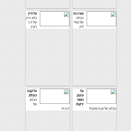
עוגיו.נט
על היין
הבלוג
בלוג היין
של נטלי
של דני
לוין
רובין
על
על קצה
עיצוב
המזלג
ושאר
הבלוג
ירקות
של
הבלוג של ענת סמבול
דגנית