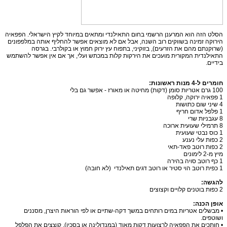
הסלט הזה הוא המרענן הרשמי בחום התאילנדי ומתאים במיוחד לקיץ הישראלי. הפפאיה
הירוקה זמינה בשווקים רוב השנה, אבל אם לא מוצאים אפשר להחליף אותה במלפפונים
(שרוקנתם מהם את הזרעים), בזוקיני, בתפוח עץ ירוק חמוץ או בקולרבי. בגרסה
התאילנדית המקורית מועכים את הירקות קלות במכתש ועלי, אך אם אין אפשר להשתמש
בידיים.
חומרים ל-4 מנות ראשונות:
100 גרם אטריות סומן (דקות) מחיטה או מאורז - אפשר גם בלי
1 פפאיה ירוקה, קלופה
4 שיני שום כתושות
1 פלפל אדום חריף
8 עגבניות שרי
8 תרמילי שעועית ארוכה
1 כוס נבטי שעועית
2 כפות עלי נענע
2 כפות רוטב פאד-תאי
מיץ מ-2 לימונים
1 כף רוטב סויה בהירה
1 כפית רוטב הוי סטיר או רוטב דגים תאילנדי (לא חובה)
להגשה:
2 כפות בוטנים קלויים וקצוצים
אופן הכנה:
• מבשלים אטריות במים רותחים במשך דקה-שתיים או לפי הוראות היצרן, מסננים
ושוטפים.
• חותכים את הפפאיה לרצועות דקות מאוד (במנדולינה או בסכין). קוצצים את הפלפל