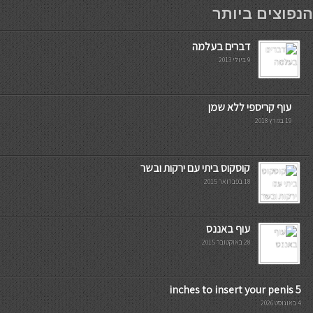
мостбет кг
הנפוצים ביותר
דברים בעלמה
9 ביולי 2013
עוף קריספי ללא שמן
19 במרץ 2018
קוסקוס ביתי עם ירקות ובשר
18 בפברואר 2015
עוף באננס
28 באוקטובר 2015
5 inches to insert your penis
4 באוגוסט 2026