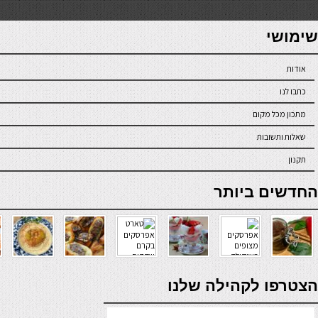
7slots
seriöse online casinos österreich
שימושי
אודות
כתבו לנו
מתכון מכל מקום
שאלות ותשובות
תקנון
online casino
החדשים ביותר
verde casino
הצטרפו לקהילה שלנו