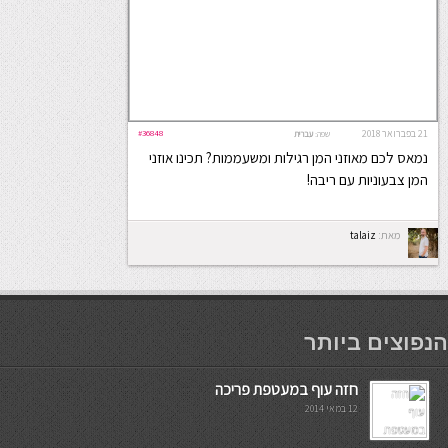
21 בפברואר 2018
#36848
שפה:
עברית
נמאס לכם מאוזני המן רגילות ומשעממות? תכינו אוזני
המן צבעוניות עם ריבה!
מאת:
talaiz
мостбет кг
הנפוצים ביותר
חזה עוף במעטפת פריכה
12 במאי 2014