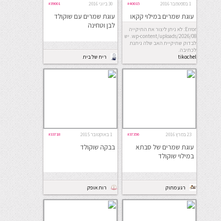
1 בספטמבר 2016
#40015
30 ביוני 2016
#39001
עוגת שמרים במילוי קקאו
עוגת שמרים עם שוקולד
וקינמון (טבעונית)
לבן וטחינה
Error: לא ניתן ליצור את התיקייה
wp-content/uploads/2026/08. יש
לבדוק שתיקיית האב שלה ניתנת
לכתיבה.
tikochel
ריח של בית
23 במרץ 2016
#37356
1 באוקטובר 2015
#33718
עוגת שמרים של סבתא
בבקה שוקולד
במילוי שוקולד
רגע מתוק
רות אופק