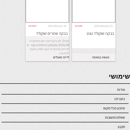
25 באוגוסט 2014
#23136
18 באוגוסט 2014
#22923
בבקה שוקולד נוגט
בבקה שמרים שוקולד
Error: לא ניתן ליצור את התיקייה
wp-content/uploads/2026/08. יש
לבדוק שתיקיית האב שלה ניתנת
לכתיבה.
מעשה במאפה
לייזה פאנלים
seriöse online casinos österreich
שימושי
אודות
כתבו לנו
מתכון מכל מקום
שאלות ותשובות
תקנון