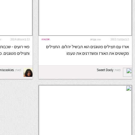
2 בנובמבר 2015
#34298
13 באוגוסט 2014
שפה:
עברית
ש
אורז עם חצילים מטוגנים הוא תבשיל יהלום. החצילים
פאי רועים - שכבו
מקשטים את האורז ומשדרגים את טעמו
וחצילים מטוגנים. 
מאת:
Sweet Dooly
מאת:
miscookies