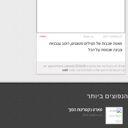
22 בספטמבר 2013
#10801
שפה:
עברית
מאפה שכבות של חצילים מטוגנים, רוטב עגבניות
וגבינה שנמסה על הכל
Error: לא ניתן ליצור את התיקייה wp-content/uploads/2026/08. יש
לבדוק שתיקיית האב שלה ניתנת לכתיבה.
מאת:
xnet
мостбет кг
הנפוצים ביותר
טארט נקטרינות הפוך
23 באוקטובר 2014