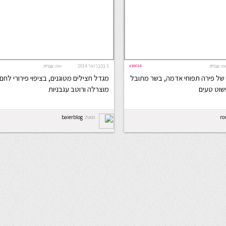
#16014
5 בפברואר 2014
פה:
עברית
שפה:
עברית
ת של פירה תפוחי אדמה, בשר מתובל
מגדל חצילים מטוגנים, בציפוי פירורי לחם
פשוט טעים
מוצרלה ורוטב עגבניות
ro
מאת:
baierblog