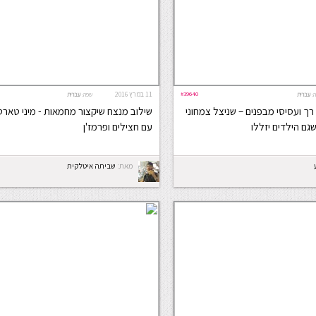
#39640
11 במרץ 2016
:
עברית
שפה:
עברית
 רך ועסיסי מבפנים – שניצל צמחוני
שילוב מנצח שיקצור מחמאות - מיני טארט
שגם הילדים יזללו
עם חצילים ופרמז'ן
מאת:
שביתה איטלקית