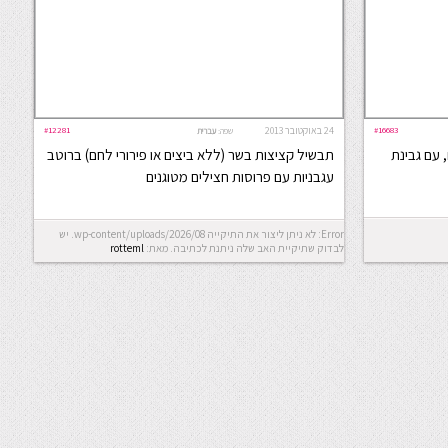
#16683
24 באוקטובר 2013
#12281
שפה:
עברית
, עם גבינת
תבשיל קציצות בשר (ללא ביצים או פירורי לחם) ברוטב
עגבניות עם פרוסות חצילים מטוגנים
Error: לא ניתן ליצור את התיקייה wp-content/uploads/2026/08. יש
לבדוק שתיקיית האב שלה ניתנת לכתיבה.
מאת:
rotteml