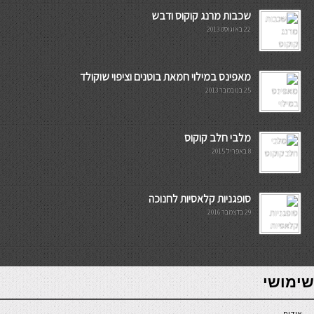
שכבות מרנג קוקוס ודבש
22 באוגוסט 2013
מאפינס במילוי חמאת בוטנים וציפוי שוקולד
25 בנובמבר 2013
מלבי חלב קוקוס
8 באפריל 2015
סופגניות קלאסיות לחנוכה
29 בדצמבר 2016
7slots
seriöse online casinos österreich
שימושי
אודות