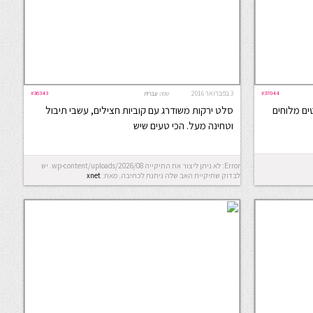
#37044
3 בפברואר 2016
#36343
שפה:
עברית
ים מלוחים
סלט ירקות משודרג עם קוביות חצילים, עשבי תיבול
וטחינה מעל. הכי טעים שיש
Error: לא ניתן ליצור את התיקייה wp-content/uploads/2026/08. יש
לבדוק שתיקיית האב שלה ניתנת לכתיבה.
מאת:
xnet