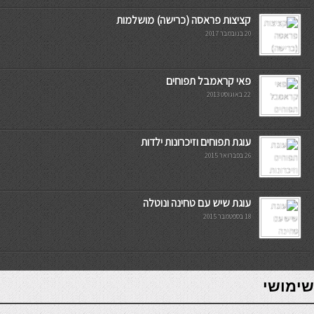
קציצות פראסה (כרישה) מושלמות
20 בנובמבר 2017
פאי קראמבל תפוחים
22 באוגוסט 2013
עוגת תפוחים וזיכרונות ילדות
26 בפברואר 2015
עוגת שיש עם טחינה ונוטלה
18 בספטמבר 2015
7slots
seriöse online casinos österreich
שימושי