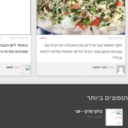
26 במרץ 2018
#48570
19 באפריל 2015
שפ
השף הפשוט קובי פרידמן מכין טאבולה מכרובית עם
במיוחד ליום העצמ
עגבניות והמון עשבי תיבול טריים. תוספת נפלאה לפסח
שמכינים מפרחי כרו
ובכלל
מאת:
השף הפשוט
מאת:
sesht
мостбет кг
הנפוצים ביותר
צזיקי טורקי – יווני
31 במאי 2015