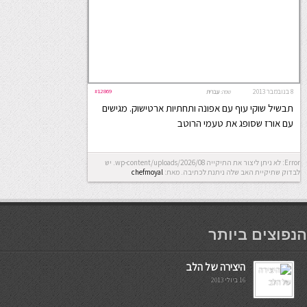
8 בנובמבר 2013
#12869
שפה:
עברית
תבשיל שוקי עוף עם אפונה ותחתיות ארטישוק. מגישים
עם אורז שסופג את טעמי הרוטב
Error: לא ניתן ליצור את התיקייה wp-content/uploads/2026/08. יש
לבדוק שתיקיית האב שלה ניתנת לכתיבה.
מאת:
chefmoyal
мостбет кг
הנפוצים ביותר
היצירה של הלב
16 ביולי 2013