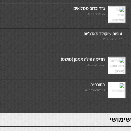
גזר וכרוב ממלואים
26 באפריל 2015
עוגיות שוקולד פאדג’יות
20 בפברואר 2014
חריימה פילה אמנון (מושט)
2 באוגוסט 2015
התורכייה
13 בספטמבר 2015
7slots
seriöse online casinos österreich
שימושי