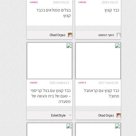
25 במרץ 2018
#48530
22 במרץ 2018
#48461
כבד קצוץ
בצלים ממולאים בכבד
קצוץ
השף הפשוט
Ohad Orpaz
28 בדצמבר 2017
#37874
2 באוקטובר 2016
#40567
כבד קצוץ עם קראמבל
כבד קצוץ עם בצל קריספי
מתובל
– טעם של בית והגשה של
מסעדה
EshetStyle
Ohad Orpaz