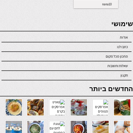
nana10
seriöse online casinos österreich
שימושי
אודות
כתבו לנו
מתכון מכל מקום
שאלות ותשובות
תקנון
online casino
החדשים ביותר