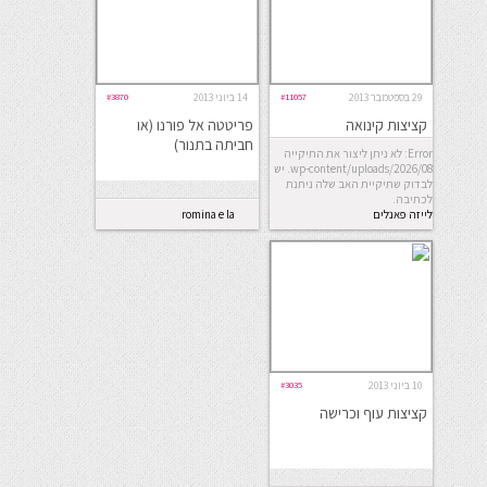
29 בספטמבר 2013
#11057
14 ביוני 2013
#3870
קציצות קינואה
פריטטה אל פורנו (או
חביתה בתנור)
Error: לא ניתן ליצור את התיקייה
wp-content/uploads/2026/08. יש
לבדוק שתיקיית האב שלה ניתנת
לכתיבה.
לייזה פאנלים
romina e la
cucina
10 ביוני 2013
#3035
קציצות עוף וכרישה