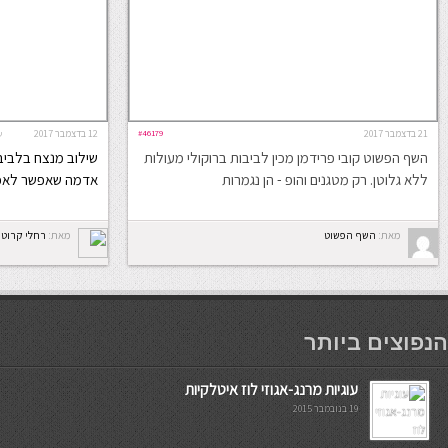
21 בדצמבר 2017
#46179
12 בדצמבר 2017
ש
השף הפשוט קובי פרידמן מכין לביבות ברוקולי מעולות
שילוב מנצח בלביבה
ללא גלוטן. רק מטגנים והופ - הן נגמרות
אדמה שאפשר לאפות או לטג
מאת:
השף הפשוט
מאת:
רחלי קרוט
мостбет кг
הנפוצים ביותר
עוגיות מרנג-אגוזי לוז איטלקיות
19 בנובמבר 2015