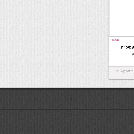
#13618
עסיסיות
ט
Error: לא ניתן ליצור את התיקייה wp-content/uploads/2026/08. יש