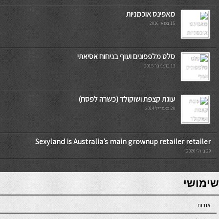
מאפינס אוכמניות
15 במאי 2016
סלט מלפפונים ועוף בניחוח אסיאתי
13 בדצמבר 2015
עוגת קצפת ושוקולד (כשרה לפסח)
20 באפריל 2014
Sexyland is Australia’s main grownup retailer retailer
29 ביולי 2026
7slots
seriöse online casinos österreich
שימושי
אודות