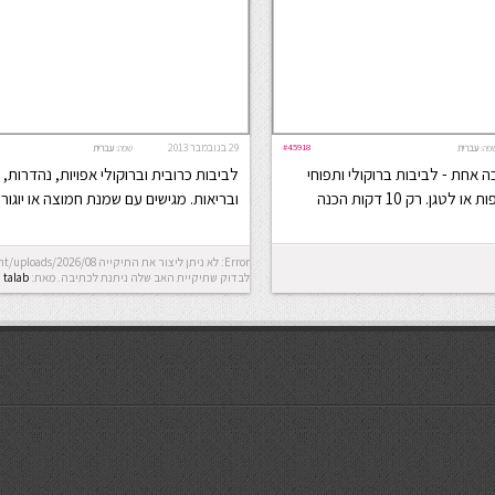
#45918
29 בנובמבר 2013
פה:
עברית
שפה:
עברית
 אחת - לביבות ברוקולי ותפוחי
לביבות כרובית וברוקולי אפויות, נהדרות, 
ן. רק 10 דקות הכנה
ובריאות. מגישים עם שמנת חמוצה או יוגור
לבדוק שתיקיית האב שלה ניתנת לכתיבה.
מאת:
talab