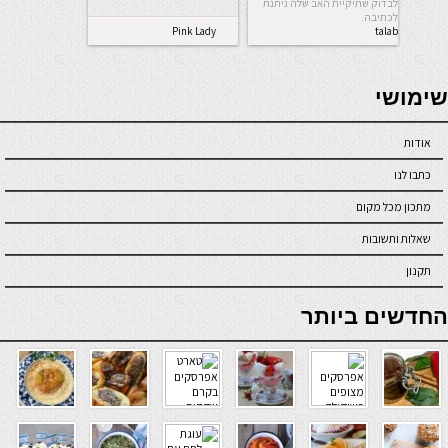
לבדוק שתיקיית האב שלה ניתנת
לכתיבה.
Pink Lady
talab
seriöse online casinos österreich
שימושי
אודות
כתבו לנו
מתכון מכל מקום
שאלות ותשובות
תקנון
online casino
החדשים ביותר