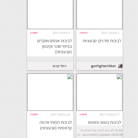
1 בדצמבר 2015
#34929
3 בדצמבר 2013
#13865
לביבות סירניקי טבעוניות
לביבות אגסים ושקדים
בציפוי סוכר וקינמון
(טבעוניות)
VeganHightechMom
רחלי קרוט
27 בנובמבר 2013
#13616
26 בנובמבר 2013
#13050
לביבות בטטה וחומוס
לביבות תפוחי אדמה
אפויות
קלאסיות (טבעוניות)
Error: לא ניתן ליצור את התיקייה
wp-content/uploads/2026/08. יש