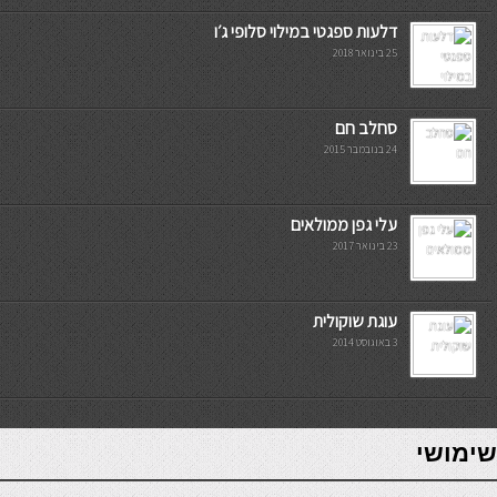
דלעות ספגטי במילוי סלופי ג׳ו
25 בינואר 2018
סחלב חם
24 בנובמבר 2015
עלי גפן ממולאים
23 בינואר 2017
עוגת שוקולית
3 באוגוסט 2014
7slots
seriöse online casinos österreich
שימושי