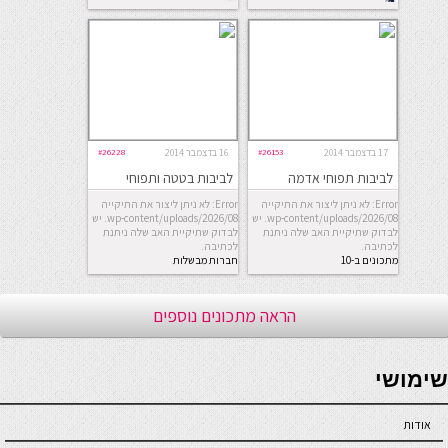
17 בדצמבר 2014
#26153
16 בדצמבר 2014
#26228
לביבות תפוחי אדמה
לביבות בטטה ותפוחי
וקישואים
אדמה
Error: לא ניתן ליצור את התיקייה
Error: לא ניתן ליצור את התיקייה
wp-content/uploads/2026/08. יש
wp-content/uploads/2026/08. יש
לבדוק שתיקיית האב שלה ניתנת
לבדוק שתיקיית האב שלה ניתנת
לכתיבה.
לכתיבה.
מתכונים ב-10
חברות מבשלות
דקות
הראה מתכונים נוספים
seriöse online casinos österreich
שימושי
אודות