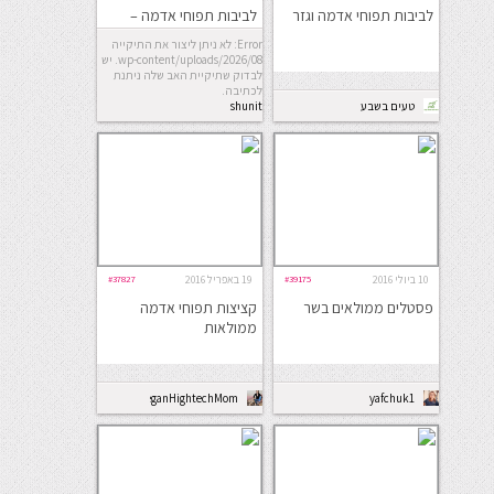
לביבות תפוחי אדמה וגזר
לביבות תפוחי אדמה –
לטקעס
Error: לא ניתן ליצור את התיקייה
wp-content/uploads/2026/08. יש
לבדוק שתיקיית האב שלה ניתנת
לכתיבה.
טעים בשבע
shunit
10 ביולי 2016
#39175
19 באפריל 2016
#37827
פסטלים ממולאים בשר
קציצות תפוחי אדמה
ממולאות
VeganHightechMom
yafchuk1