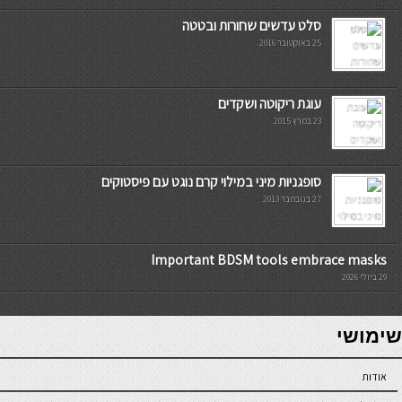
סלט עדשים שחורות ובטטה
25 באוקטובר 2016
עוגת ריקוטה ושקדים
23 במרץ 2015
סופגניות מיני במילוי קרם נוגט עם פיסטוקים
27 בנובמבר 2013
Important BDSM tools embrace masks
29 ביולי 2026
7slots
seriöse online casinos österreich
שימושי
אודות