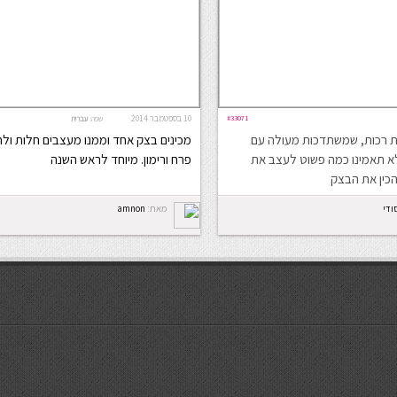
#33071
10 בספטמבר 2014
שפה:
עברית
ת רכות, שמשתדכות מעולה עם
מכינים בצק אחד וממנו מעצבים חלות ולח
א תאמינו כמה פשוט לעצב את
פרח ורימון. מיוחד לראש השנה
הכין את הבצק
ודי
מאת:
amnon