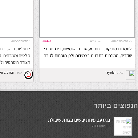
25 בספטמבר 2016
#40443
6 בספטמבר 2015
שפה:
עברית
לחמניות מתוקות ורכות מעוטרות בשומשום, פרג ושבבי
לחמניות דבש, רכו
שקדים, המונחות בתבנית בצמידות ולכן תופחות לגובה
סלטים וממרחים. ל
הצורה היפהפיה ול
מאת:
hayadar
מאת:
המרכיב הס
мостбет кг
הנפוצים ביותר
בגט עם פירות יבשים בצורת שיבולת
15 בינואר 2014