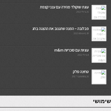
עוגת שוקולד מהירה עם ענני קצפת
26 ביולי 2013
פבלובה – המנה שתגנוב את ההצגה בחג
30 באוגוסט 2013
עוגיות עם סוכריות m&m
8 ביולי 2013
טחינה סלק
26 בספטמבר 2017
7slots
seriöse online casinos österreich
שימושי