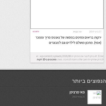
27 ביוני 2014
#21475
שפה:
עברית
ירקות בריאים ומזינים במסווה של נאגטס פריך וממכר
(אפוי). מתכון מושלם לילדים וגם למבוגרים
Error: לא ניתן ליצור את התיקייה wp-content/uploads/2026/08. יש
לבדוק שתיקיית האב שלה ניתנת לכתיבה.
מאת:
מתכונים ב-10 דקות
мостбет кг
הנפוצים ביותר
פאי מרציפן
21 במאי 2013