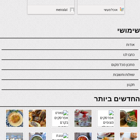
אוכל מעשי
meiralal
seriöse online casinos österreich
שימושי
אודות
כתבו לנו
מתכון מכל מקום
שאלות ותשובות
תקנון
online casino
החדשים ביותר