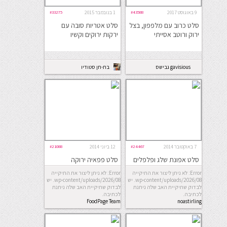
9 באוגוסט 2017
#43588
1 בנובמבר 2015
#33275
סלט כרוב עם מלפפון, בצל
סלט אטריות סובה עם
ירוק ורוטב אסייתי
ירקות ירוקים וקשיו
gavisious גבישס
בת-חן סטודיו
לבישול ואפיה
7 באוקטובר 2014
#24467
12 ביוני 2014
#21088
סלט אפונת שלג ופלפלים
סלט פפאיה ירוקה
ברוטב אסייתי
Error: לא ניתן ליצור את התיקייה
Error: לא ניתן ליצור את התיקייה
wp-content/uploads/2026/08. יש
wp-content/uploads/2026/08. יש
לבדוק שתיקיית האב שלה ניתנת
לבדוק שתיקיית האב שלה ניתנת
לכתיבה.
לכתיבה.
FoodPage Team
noastirling