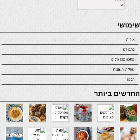
לכתיבה.
ori
seriöse online casinos österreich
שימושי
אודות
כתבו לנו
מתכון מכל מקום
שאלות ותשובות
תקנון
online casino
החדשים ביותר