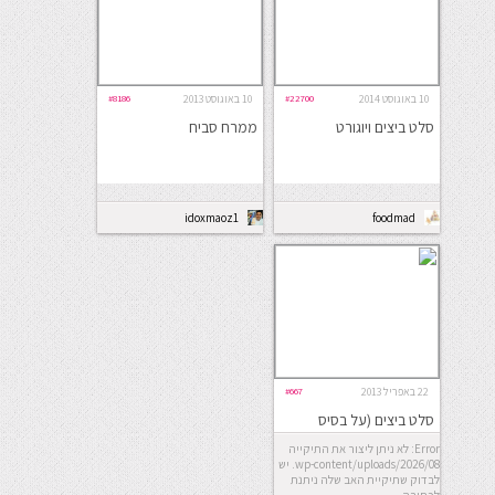
10 באוגוסט 2014
#22700
10 באוגוסט 2013
#8186
סלט ביצים ויוגורט
ממרח סביח
idoxmaoz1
foodmad
22 באפריל 2013
#667
סלט ביצים (על בסיס
יוגורט)
Error: לא ניתן ליצור את התיקייה
wp-content/uploads/2026/08. יש
לבדוק שתיקיית האב שלה ניתנת