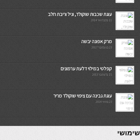
עוגת שכבות שוקולד, וניל וריבת חלב
11 בפברואר 2014
מרק אפונה יבשה
23 בנובמבר 2017
קפלטי במילוי דלעת ערמונים
15 בדצמבר 2013
עוגת גבינה עם ציפוי שוקולד מריר
23 במאי 2014
7slots
seriöse online casinos österreich
שימושי