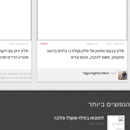
6 בנובמבר 2017
#40467
25 בנובמבר 2014
שפה:
עברית
סלט צבעוני ומזמין של סלק וקולורבי צלויים ברוטב
סלט ירוק עם ירקות
מתקתק. פשוט להכנה, טעים ובריא
ווינגרט הדרים חורפ
מאת:
VeganHightechMom
לבדוק שתיקיית האב שלה 
мостбет кг
הנפוצים ביותר
לחמניות במילוי שוקולד וחלבה
24 ביולי 2013