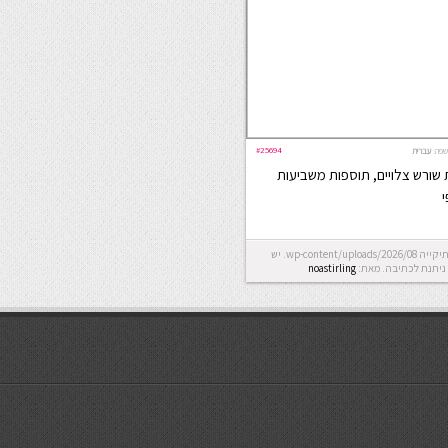
#25694
שפה:
עברית
 שורש צלויים, תוספות משביעות
י
Error: לא ניתן ליצור את התיקייה wp-content/uploads/2026/08. יש
ניתנת לכתיבה.
מאת:
noastirling