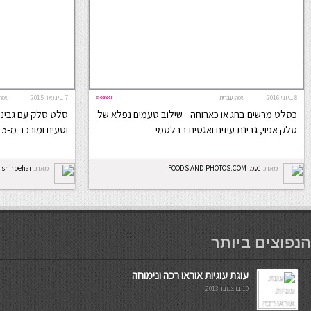
8 ביוני 2016
#38681
7 בינואר 2015
שפה:
עברית
שפה
כסלט מרשים בחג או כארוחה - שילוב טעמים נפלא של
סלט סלק עם גבינה 
סלק אפוי, גבינת עיזים ואגסים בבלסמי
וטעים ומורכב מ-5 מצרכים בלבד
מאת:
נעמי FOODS AND PHOTOS.COM
מאת:
shirbehar
мостбет кг
הנפוצים ביותר
עוגת עוגיות אוראו רכה ונימוחה
10 בדצמבר 2013