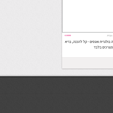
#26898
:
עברית
בולגרית ואגסים - קל להכנה, בריא