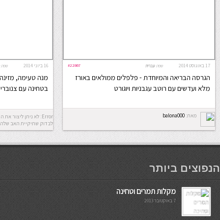
17 באוגוסט 2014
#22867
16 ביוני 2014
שפה:
עברית
שפה:
הגרסה הבריאה והמיוחדת - פלפלים ממולאים באורז
מנה טעימה, מזינה 
מלא ועדשים עם רוטב עגבניות ויוגורט
בטחינה עם צנוברים
מאת:
balona000
לבדוק שתיקיית האב שלה 
мостбет кг
הנפוצים ביותר
מקלות תמרים וטחינה
7 באוקטובר 2013