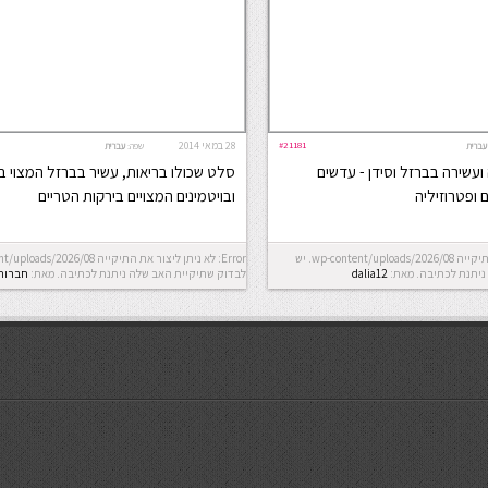
#21181
28 במאי 2014
עברית
שפה:
עברית
ועשירה בברזל וסידן - עדשים
סלט שכולו בריאות, עשיר בברזל המצוי 
 ופטרוזיליה
ובויטמינים המצויים בירקות הטריים
Error: לא ניתן ליצור את התיקייה wp-content/uploads/2026/08. יש
ניתנת לכתיבה.
מאת:
dalia12
לבדוק שתיקיית האב שלה ניתנת לכתיבה.
מאת:
חברות