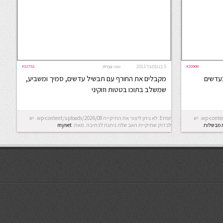
#20508
5 בנובמבר 2013
#12752
שפה:
עברית
בעדשים
מקבלים את החורף עם תבשיל עדשים, סמיך ומשביע,
שמשלב בתוכו בטטות וזוקיני
Error: לא ניתן ליצור את התיקייה wp-content/uploads/2026/08. יש
Error: לא ניתן ליצור את התיקייה wp-content/uploads/2026/08. יש
 מבשלות
לבדוק שתיקיית האב שלה ניתנת לכתיבה.
מאת:
mynet