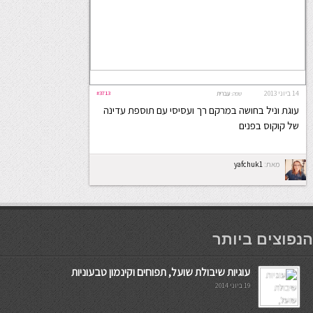
14 ביוני 2013
#3713
שפה:
עברית
עוגת וניל בחושה במרקם רך ועסיסי עם תוספת עדינה
של קוקוס בפנים
מאת:
yafchuk1
мостбет кг
הנפוצים ביותר
עוגיות שיבולת שועל, תפוחים וקינמון טבעוניות
19 ביוני 2014