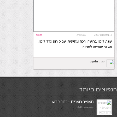
10 בספטמבר 2013
#10159
שפה:
עברית
עוגת לימון בחושה, רכה ועסיסית, עם סירופ וגרד לימון.
ויש גם אופציה לפרווה
מאת:
hayadar
мостбет кг
הנפוצים ביותר
חמוצים רומניים – כרוב כבוש
1 בנובמבר 2015