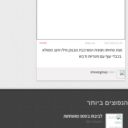
31 באוגוסט 2014
#23378
שפה:
עברית
מנת פתיחה חגיגית המורכבת מבצק פילו זהוב ממולא
בכבדי עוף עם פטריות ודבש
מאת:
strauss group
мостбет кг
הנפוצים ביותר
לביבות בטטה מושחתות
3 בדצמבר 2013