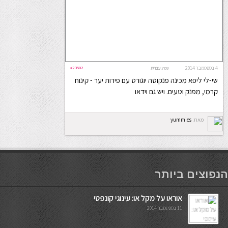
4 בספטמבר 2014
#23502
שפה:
עברית
שי-לי ליפא מכינה פנקוטה יוגורט עם פירות יער - קינוח
קרמי, מפנק וטעים. ויש גם וידאו
מאת:
yummies
мостбет кг
הנפוצים ביותר
אוראו על מקל או: עינוגי קונפטי
11 בספטמבר 2014