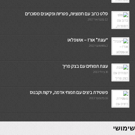
סלט כרוב עם חמוציות, פטריות ופקאנים מסוכרים
12 בפברואר 2017
“עוגת” אורז – אושפלאו
2 בספטמבר 2013
עוגת תפוחים עם בצק פריך
30 ביולי 2013
פשטידת ביצים עם תפוחי אדמה, ירקות וקבנוס
16 בדצמבר 2013
7slots
seriöse online casinos österreich
שימושי