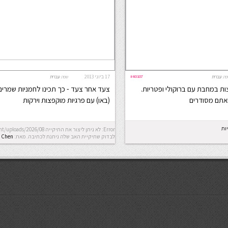
#40107
17 ביוני 2013
פה:
עברית
שפה:
עברית
ות במחבת עם ברוקולי ופטריות.
צעד אחר צעד - כך תכינו לחמניות שמרים
ואתם מסודרים
(באו) עם פרגיות מוקפצות וירקות
ות
לבדוק שתיקיית האב שלה ניתנת לכתיבה.
מאת:
Chen