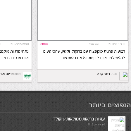
10 בינואר 2018
#46665
8 בספטמבר 2016
שפה:
עברית
ש
רצועות פרגית מוקפצות עם ברוקולי וקשיו, שהכי טעים
נתחי פרגיות מוקפצ
להגיש לצד אורז לבן שסופג את הטעמים
אורז או פירה בצד 
מאת:
רחלי קרוט
מאת:
מרינה פטרי
мостбет кг
הנפוצים ביותר
עוגיות בריאות ממולאות שוקולד
6 באוגוסט 2017