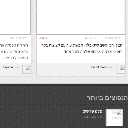
5 בפברואר 2014
#16213
8 באוקטובר 2013
שפה:
עברית
הצלי הכי טעים שתאכלו - תבשיל עוף עם קציצות בקר
חיהל'ה מפנקת את 
ותפוחי אדמה. ארוחה שלמה בסיר אחד
ברוטב אדום עם שעו
מגישים לצד אורז
מאת:
haaretzblogs
מאת:
hayadar
мостбет кг
הנפוצים ביותר
סלט עדשים
28 בדצמבר 2014