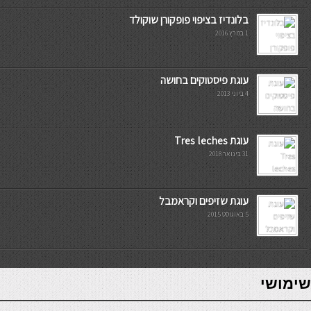
בלונדיז בציפוי פופקורן שוקולד
1 במרץ 2016
עוגת פיסטוקים בחושה
4 ביוני 2013
עוגת Tres leches
31 בינואר 2018
עוגת שזיפים וקראמבל
5 באוגוסט 2015
7slots
seriöse online casinos österreich
שימושי