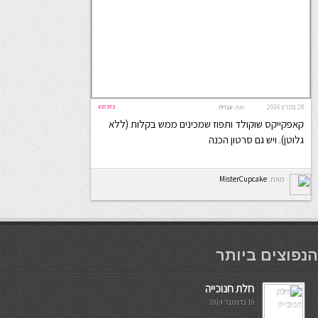
28 במרץ 2016
#37373
שפה:
עברית
קאפקייקס שוקולד ותפוז שמכינים ממש בקלות (ללא
גלוטן). ויש גם סרטון הכנה
מאת:
MisterCupcake
мостбет кг
הנפוצים ביותר
חלת חנוכייה
10 בדצמבר 2014