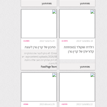
yummies
yummies
18 בספטמבר 2014
#23970
29 בדצמבר 2013
#14985
רולדת שוקולד (מופחתת
מתכון של קרין גורן לעוגת
קלוריות) של קרין גורן
שוקולד חמה
Error: לא ניתן ליצור את התיקייה
wp-content/uploads/2026/08. יש
לבדוק שתיקיית האב שלה ניתנת
לכתיבה.
FoodPage Team
yummies
22 בספטמבר 2013
#10785
29 באוגוסט 2013
#9566