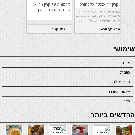
קרין גורן מכינה אלפחורס
קרמוגית של קרין גורן או:
(ללא תוספת סוכר)
סודות ששמרתי בבטן
Error: לא ניתן ליצור את התיקייה
wp-content/uploads/2026/08. יש
לבדוק שתיקיית האב שלה ניתנת
לכתיבה.
FoodPage Team
רחלי קרוט
seriöse online casinos österreich
שימושי
אודות
כתבו לנו
מתכון מכל מקום
שאלות ותשובות
תקנון
online casino
החדשים ביותר