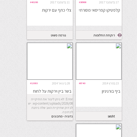
17 בדצמבר 2017
#38908
11 בדצמבר 2017
#40206
קלפטיקו קפריסאי מסורתי
צלי כתף עם ירקות
רוקחת החלומות
גורמה פשוט
23 במרץ 2014
#8740
28 בינואר 2014
#12003
ביף בורגיניון
בשר ביין וירקות על לחוח
Error: לא ניתן ליצור את התיקייה
wp-content/uploads/2026/08. יש
לבדוק שתיקיית האב שלה ניתנת
לכתיבה.
sesht
נדוניה - מתכונים
מדור לדור