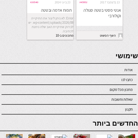
13 בדצמבר 2017
#45952
23 ביוני 2014
#20540
אנטי פסטי בטטה סגולה
תפוח אדמה ובטטה
וקולורבי
מוקרמים בתנור
Error: לא ניתן ליצור את התיקייה
wp-content/uploads/2026/08. יש
לבדוק שתיקיית האב שלה ניתנת
לכתיבה.
השף הפשוט
מתכונים ב-10
דקות
seriöse online casinos österreich
שימושי
אודות
כתבו לנו
מתכון מכל מקום
שאלות ותשובות
תקנון
online casino
החדשים ביותר