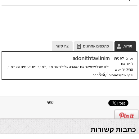
אודות
מתכונים אחרונים
צרו קשר
adonithtavlinim
Error: לא ניתן
ליצור את
בלוג אוכל שמשלב את האהבה שלי לצילום מזון, למתכונים טעימים ולעולמות
התיקייה wp-
רחוקים
content/uploads/2026/08.
יש לבדוק
שתיקיית האב
שלה ניתנת
לכתיבה.
שתף
כתבות קשורות