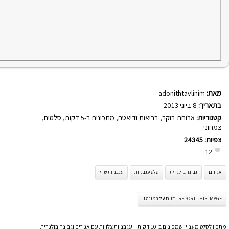
מאת:
adonithtavlinim
בתאריך:
8 ביוני 2013
קטגוריות:
ארוחת בוקר
,
בריאות ודיאטה
,
מתכונים ב-5 דקות
,
סלטים
,
צמחוני
צפיות:
24345
12
אגוזים
גבינה בולגרית
סלט עגבניות
עגבניות שרי
REPORT THIS IMAGE - דווח על תמונה זו
מתכון לסלט מעניין שמכינים ב-10 דקות – עגבניות צלויות עם אגוזים וגבינה בולגרית