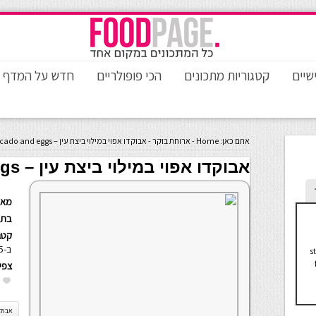
שיים
קטגוריות מתכונים
הכי פופולריים
חדש על המדף
אתם כאן:
Home
-
ארוחת בוקר
-
אבוקדו אפוי במילוי ביצת עין – Baked avocado and eggs
אבוקדו אפוי במילוי ביצת עין – Baked Avocado And Eggs
מאת
בתא
קטגו
ב-5 דקות
s
צפי
אבוקד