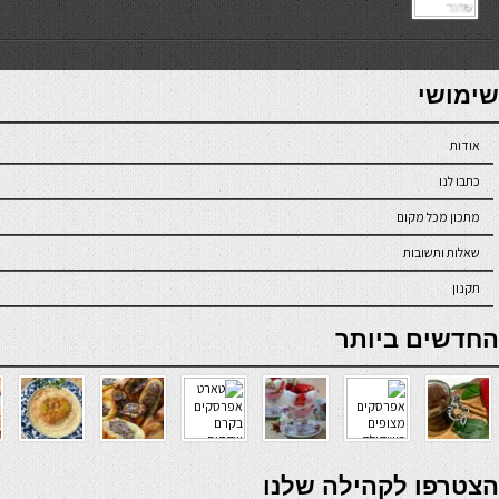
7slots
seriöse online casinos österreich
שימושי
אודות
כתבו לנו
מתכון מכל מקום
שאלות ותשובות
תקנון
online casino
החדשים ביותר
verde casino
הצטרפו לקהילה שלנו