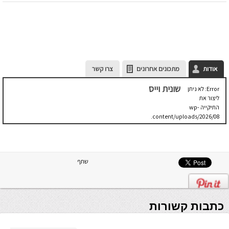
אודות
מתכונים אחרונים
צרו קשר
שונית וייס
Error: לא ניתן
ליצור את
התיקייה wp-
content/uploads/2026/08.
יש לבדוק
שתיקיית האב
שלה ניתנת
לכתיבה.
שתף
כתבות קשורות