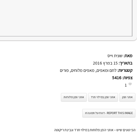
מאת:
שונית וייס
בתאריך:
15 במרץ 2016
קטגוריות:
לחם ומאפים
,
מאפים מלוחים
,
פורים
צפיות:
5416
1
אוזני המן
אוזני המן במילוי תרד
אוזני המן מלוחות
REPORT THIS IMAGE - דווח על תמונה זו
הכי טעים שיש – אוזני המן מלוחות במילוי תרד וגבינת ריקוטה