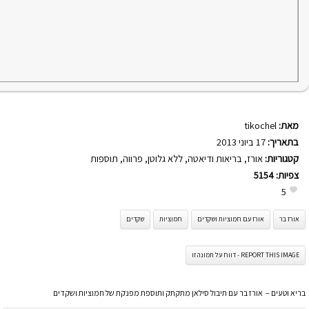
מאת:
tikochel
בתאריך:
17 ביוני 2013
קטגוריות:
אורז
,
בריאות ודיאטה
,
ללא גלוטן
,
פרווה
,
תוספות
צפיות:
5154
5
אורז בר
אורז עם חמוציות ושקדים
חמוציות
שקדים
REPORT THIS IMAGE - דווח על תמונה זו
בריא וטעים – אורז בר עם תיבול סילאן מתקתק ותוספת מפנקת של חמוציות ושקדים