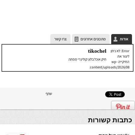
אודות
מתכונים אחרונים
צרו קשר
tikochel
Error: לא ניתן
ליצור את
תיק אוכל בלוג קולינרי מפתה
התיקייה wp-
content/uploads/2026/08.
יש לבדוק
שתיקיית האב
שלה ניתנת
לכתיבה.
שתף
כתבות קשורות