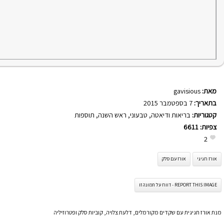
מאת:
gavisious
בתאריך:
7 בספטמבר 2015
קטגוריות:
בריאות ודיאטה
,
טבעוני
,
ראש השנה
,
תוספות
צפיות:
6611
2
אורז חגיגי
אורז עם סלק
REPORT THIS IMAGE - דווח על תמונה זו
מנת אורז חגיגית עם שקדים מקורמלים, דלעת צלויה, קוביות סלק ופטרוזיליה