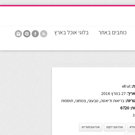
כותבים באתר
בלוגי אוכל בארץ
:
efrat
ריך:
27 במרץ 2016
ריות:
בריאות ודיאטה
,
טבעוני
,
צמחוני
,
תוספות
ות:
6720
3
 מלא
אורז עם ירקות
אורז עם פטריות