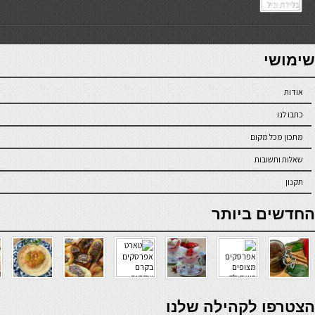
7slots
seriöse online casinos österreich
שימושי
אודות
כתבו לנו
מתכון מכל מקום
שאלות ותשובות
תקנון
online casino
החדשים ביותר
verde casino
הצטרפו לקהילה שלנו