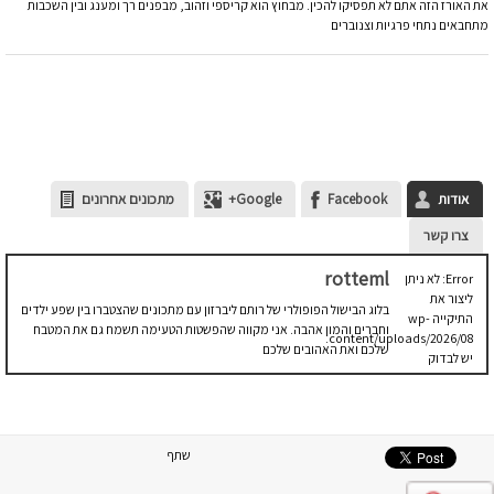
את האורז הזה אתם לא תפסיקו להכין. מבחוץ הוא קריספי וזהוב, מבפנים רך ומענג ובין השכבות
מתחבאים נתחי פרגיות וצנוברים
אודות
Facebook
Google+
מתכונים אחרונים
צרו קשר
rotteml
Error: לא ניתן
ליצור את
בלוג הבישול הפופולרי של רותם ליברזון עם מתכונים שהצטברו בין שפע ילדים
התיקייה wp-
וחברים והמון אהבה. אני מקווה שהפשטות הטעימה תשמח גם את המטבח
content/uploads/2026/08.
שלכם ואת האהובים שלכם
יש לבדוק
שתיקיית האב
שלה ניתנת
לכתיבה.
שתף