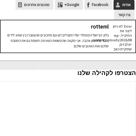
אודות
Facebook
Google+
מתכונים אחרונים
צרו קשר
rotteml
Error: לא ניתן
ליצור את
בלוג הבישול הפופולרי של רותם ליברזון עם מתכונים שהצטברו בין שפע ילדים
התיקייה wp-
content/uploads/2026/08.
וחברים והמון אהבה. אני מקווה שהפשטות הטעימה תשמח גם את המטבח
יש לבדוק
שלכם ואת האהובים שלכם
שתיקיית האב
שלה ניתנת
לכתיבה.
הצטרפו לקהילה שלנו