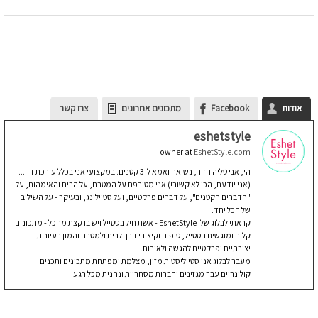
אודות
Facebook
מתכונים אחרונים
צרו קשר
eshetstyle
owner
at
EshetStyle.com
הי, אני טליה הדר, נשואה ואמא ל-3 קטנים. במקצועי אני בכלל עורכת דין...
(אני יודעת, הכי לא קשור!) אני מטורפת על המטבח, על הבית והאימהות, על
"הדברים הקטנים", על דברים פרקטיים, ועל סטיילינג, ובעיקר - על השילוב
של הכל יחד.
קראתי לבלוג שלי EshetStyle - אשת חיל בסטייל ויש בו קצת מהכל - מתכונים
קלים ומוגשים בסטייל, טיפים וקיצורי דרך לבית ולמטבח והמון רעיונות
יצירתיים ופרקטיים להגשה ולאירוח.
מעבר לבלוג אני סטייליסטית מזון, מצלמת ומפתחת מתכונים ותכנים
קולינריים עבר מגזינים וחברות מסחריות ונהנית מכל רגע!