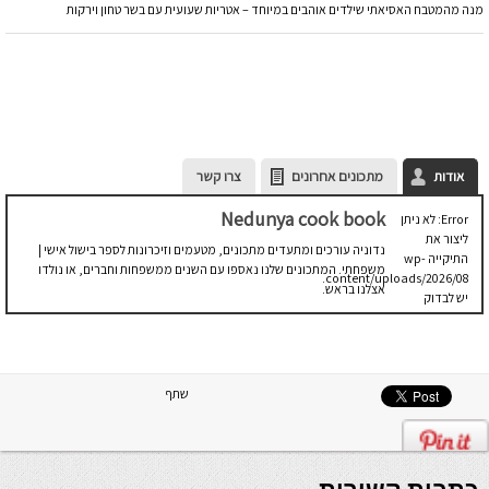
מנה מהמטבח האסיאתי שילדים אוהבים במיוחד – אטריות שעועית עם בשר טחון וירקות
אודות
מתכונים אחרונים
צרו קשר
Nedunya cook book
Error: לא ניתן
ליצור את
נדוניה עורכים ומתעדים מתכונים, מטעמים וזיכרונות לספר בישול אישי |
התיקייה wp-
משפחתי. המתכונים שלנו נאספו עם השנים ממשפחות וחברים, או נולדו
content/uploads/2026/08.
אצלנו בראש.
יש לבדוק
שתיקיית האב
שלה ניתנת
לכתיבה.
שתף