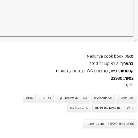
מאת:
Nedunya cook book
בתאריך:
5 באוקטובר 2013
קטגוריות:
בשר
,
מתכונים לילדים
,
פסטה
,
תוספות
צפיות:
23930
6
אוכל אסיאתי
אטריות שעועית
אטריות שעועית עם ירקות
בשר טחון
מוקפץ
נודלס
נודלס עם בשר וירקות
נודלס עם ירקות
REPORT THIS IMAGE - דווח על תמונה זו