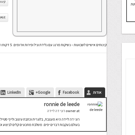
קינוח
טת
IS IMAGE
קינוחים אישיים לשבועות – נשיקות מרנג עם גלידת וניל ופירות אדומים. 5 דקות וזה מוכן
אודות
Facebook
Google+
LinkedIn
ronnie de leede
at
owner
רוני דה ליידה
רוני דה ליידה היא מעצבת, בלוגרית וכתבת עיצוב ולייף סטיי
בעולם בעקבות דברים יפים. משלבת מתכונים קלים לביצוע וט