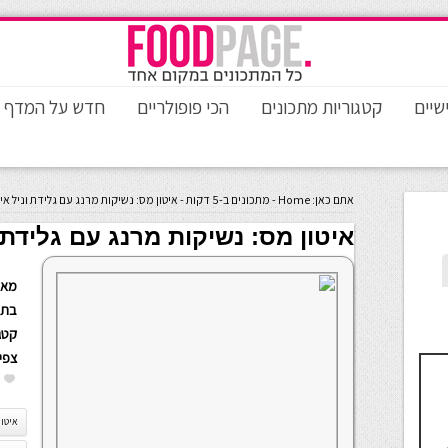
שיים
קטגוריות מתכונים
הכי פופולריים
חדש על המדף
אתם כאן:
Home
-
מתכונים ב-5 דקות
-
איטון מס: נשיקות מרנג עם גלידת וניל אי
איטון מס: נשיקות מרנג עם גלידת ו
מאת
בתא
קטגו
צפי
איטון