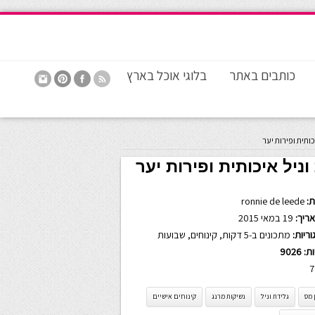
כותבים באתר
בלוגי אוכל בארץ
כותית ופירות יער
ניל איכותית ופירות יער
:
ronnie de leede
ריך:
19 במאי 2015
ריות:
מתכונים ב-5 דקות
,
קינוחים
,
שבועות
ות:
9026
7
 מס
גלידת וניל
נשיקות מרנג
קינוחים אישיים