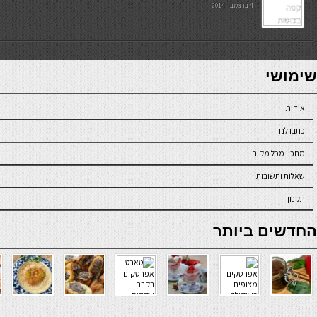
4 בדצמבר 2014
7slots
seriöse online casinos österreich
שימושי
אודות
כתבו לנו
מתכון מכל מקום
שאלות ותשובות
תקנון
online casino
החדשים ביותר
verde casino