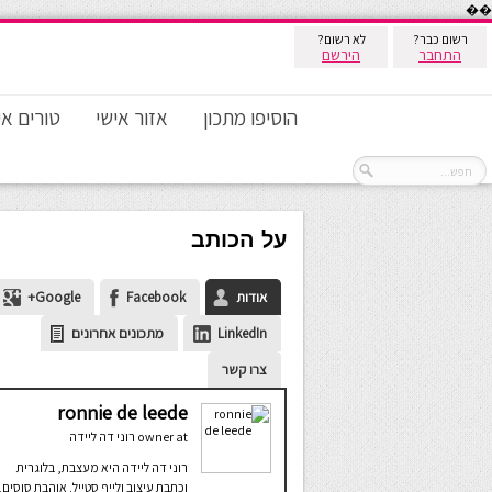
��
רשום כבר?
לא רשום?
התחבר
הירשם
הוסיפו מתכון
אזור אישי
טורים אי
על הכותב
אודות
Facebook
Google+
LinkedIn
מתכונים אחרונים
צרו קשר
ronnie de leede
at
owner
רוני דה ליידה
רוני דה ליידה היא מעצבת, בלוגרית
וכתבת עיצוב ולייף סטייל. אוהבת סוסים,