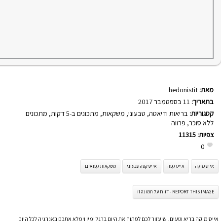
מאת:
hedonistit
בתאריך:
11 בספטמבר 2017
קטגוריות:
בריאות ודיאטה
,
טבעוני
,
משקאות
,
מתכונים ב-5 דקות
,
מתכונים
ללא סוכר
,
פרווה
צפיות:
11315
0
אייס מוקה
אייס קפה
אייס קפה טבעוני
משקאות קפואים
REPORT THIS IMAGE - דווח על תמונה זו
אייס מוקה בריא וטעים, שיעזור לכם לפתוח את היום ברגל ימין וימלא אתכם באנרגיה לכל היום