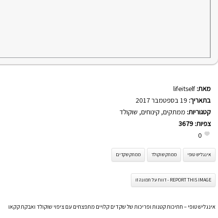
מאת:
lifeitself
בתאריך:
19 בספטמבר 2017
קטגוריות:
ממתקים
,
קינוחים
,
שוקולד
צפיות:
3679
0
אינגליש טופי
ממתק שוקולד
ממתק שקדים
REPORT THIS IMAGE - דווח על תמונה זו
אינגליש טופי – חתיכות קטנות ופריכות של שקדים קלויים מתפצחים עם ציפוי שוקולד ואבקת קקאו