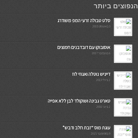
мостбет кг
הנפוצים ביותר
סלט טבולה זרעי המפ משודרג
3 באוגוסט 2015
אוסובוקו עם דובדבנים חמוצים
6 בנובמבר 2017
דייניש נוטלה ואגוזי לוז
2 ביולי 2013
טארט גבינה ושוקולד לבן ללא אפייה
2 ביוני 2016
עוגת מוס “זבת חלב ודבש”
9 בספטמבר 2015