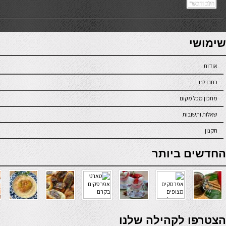
7slots
seriöse online casinos österreich
שימושי
אודות
כתבו לנו
מתכון מכל מקום
שאלות ותשובות
תקנון
online casino
החדשים ביותר
verde casino
הצטרפו לקהילה שלנו