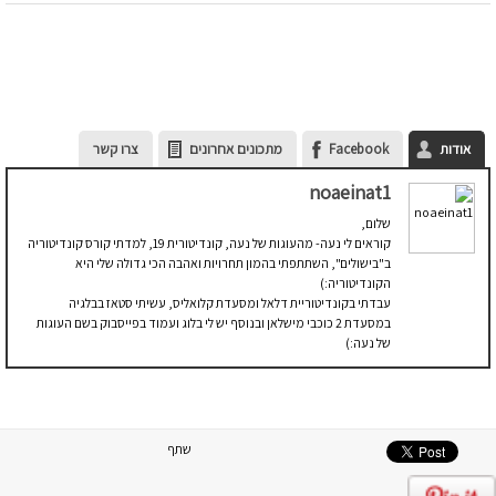
אודות
Facebook
מתכונים אחרונים
צרו קשר
noaeinat1
שלום,
קוראים לי נעה- מהעוגות של נעה, קונדיטורית 19, למדתי קורס קונדיטוריה
ב"בישולים", השתתפתי בהמון תחרויות ואהבה הכי גדולה שלי היא
הקונדיטוריה:)
עבדתי בקונדיטוריית דלאל ומסעדת קלואליס, עשיתי סטאז בבלגיה
במסעדת 2 כוכבי מישלאן ובנוסף יש לי בלוג ועמוד בפייסבוק בשם העוגות
של נעה:)
שתף