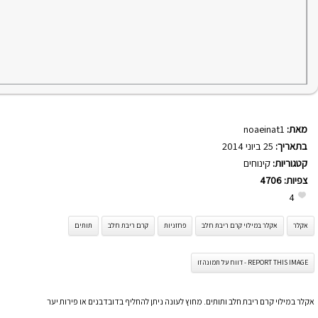
מאת:
noaeinat1
בתאריך:
25 ביוני 2014
קטגוריות:
קינוחים
צפיות:
4706
4
אקלר
אקלר במילוי קרם ריבת חלב
פחזניות
קרם ריבת חלב
תותים
REPORT THIS IMAGE - דווח על תמונה זו
אקלר במילוי קרם ריבת חלב ותותים. מחוץ לעונה ניתן להחליף בדובדבנים או פירות יער